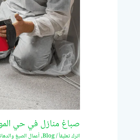
صباغ منازل في حي المويهات ب
اترك تعليقاً
/
Blog
,
أعمال الصبغ والدهان