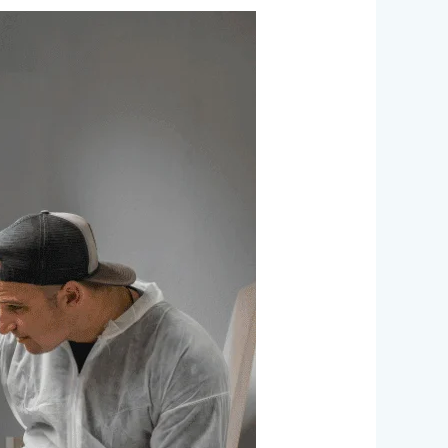
صباغ
منازل
في
حي
المويهات
بعجمان
|0524099522