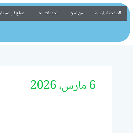
خطي
لى
الصفحة الرئيسية
من نحن
الخدمات
صباغ فى عجمان/24099522
لمحتوى
6 مارس، 2026