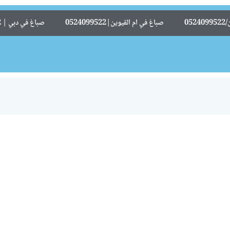
05
صباغ في ام القيوين|0524099522
صباغ في دبي | 0524099522