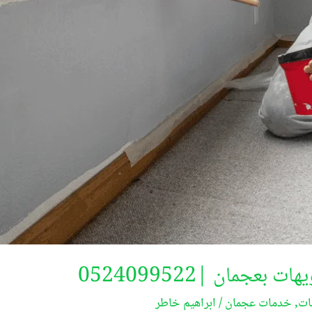
عجمان |0524099522
ات
,
خدمات عجمان
/
ابراهيم خاطر