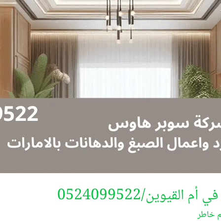
لقيوين/0524099522
م خاطر