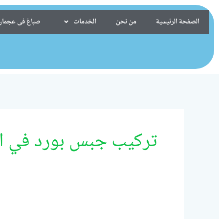
خطي
لى
الصفحة الرئيسية
من نحن
الخدمات
صباغ فى عجمان/24099522
لمحتوى
تركيب جبس بورد في ام