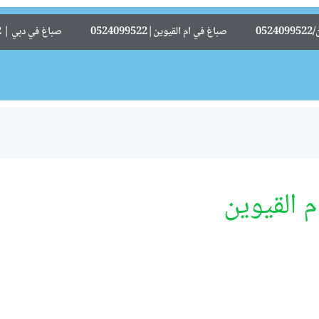
05
صباغ في ام القيوين|0524099522
صباغ في دبي | 0524099522
 القيوين