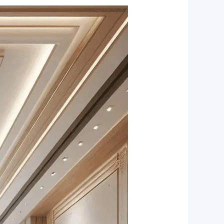
شركة
تركيب
جبس
بورد
في
أم
القيوين/0524099522