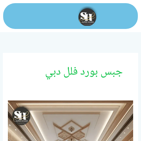
خطي
لى
لمحتوى
جبس بورد فلل دبي
تركيب
جبس
بورد
3D
دبي