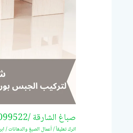
صباغ الشارقة /0524099522/خصم 30%
اترك تعليقاً
/
أعمال الصبغ والدهانات
/
ابر