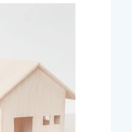
صباغ
الشارقة
/0524099522/
خصم
30%