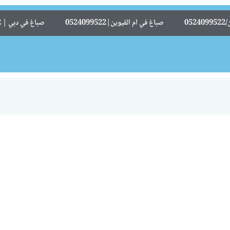
05
صباغ في ام القيوين|0524099522
صباغ في دبي | 0524099522