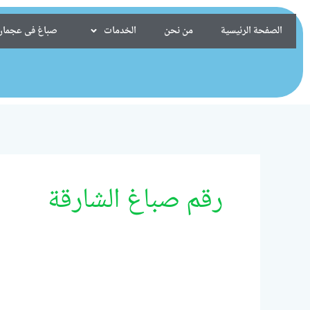
خطي
لى
الصفحة الرئيسية
من نحن
الخدمات
صباغ فى عجمان/24099522
لمحتوى
رقم صباغ الشارقة