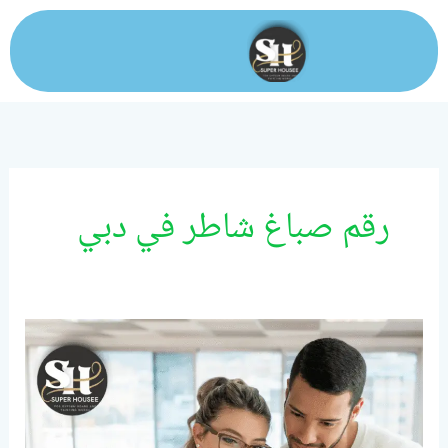
خطي
لى
لمحتوى
رقم صباغ شاطر في دبي
رقم
صباغ
شاطر
في
دبي/0524099522/