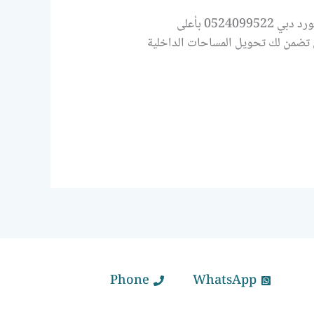
تركيب جبس بورد دبي – خدمات سوبر هاوس لتركيب جبس بورد متميز إذا كنت تبحث عن شركة تركيب جبس بورد دبي 0524099522 بأعلى
 تضمن لك تحويل المساحات الداخلية
Phone
WhatsApp