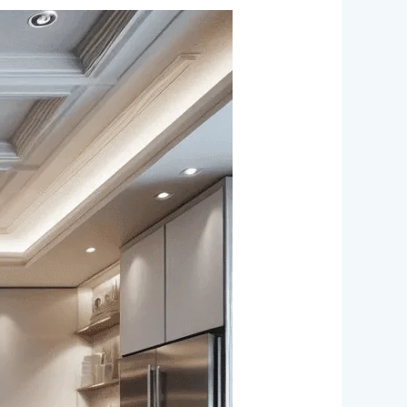
شركة
تركيب
جبس
بورد
دبي/0524099522