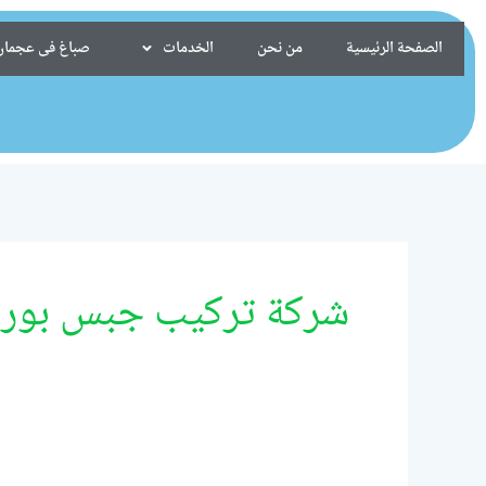
خطي
لى
الصفحة الرئيسية
من نحن
الخدمات
صباغ فى عجمان/24099522
لمحتوى
شركة تركيب جبس بورد