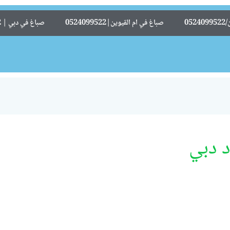
05
صباغ في ام القيوين|0524099522
صباغ في دبي | 0524099522
 دبي