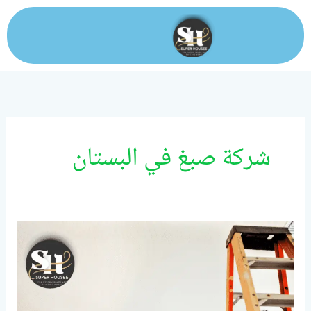
خطي
لى
لمحتوى
شركة صبغ في البستان
شركة
صبغ
في
عجمان/0524099522