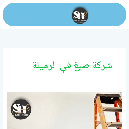
خطي
لى
لمحتوى
شركة صبغ في الرميلة
شركة
صبغ
في
عجمان/0524099522