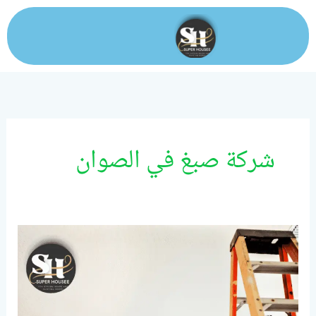
خطي
لى
لمحتوى
شركة صبغ في الصوان
شركة
صبغ
في
عجمان/0524099522