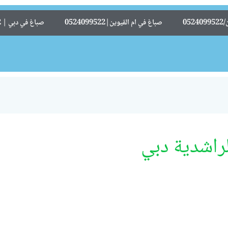
05
صباغ في ام القيوين|0524099522
صباغ في دبي | 0524099522
راشدية دبي