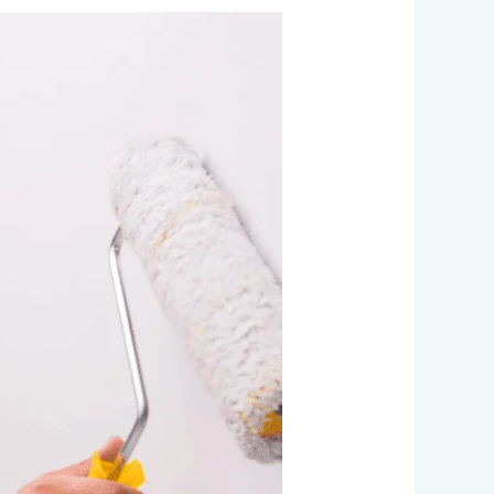
أفضل
شركة
صبغ
ودهان
في
دبي/0524099522/
خصم30%