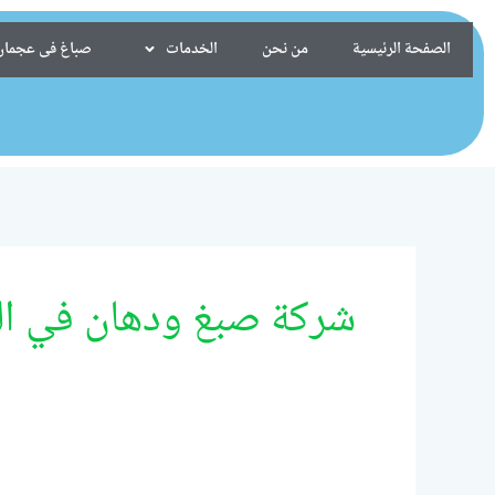
خطي
لى
الصفحة الرئيسية
من نحن
الخدمات
صباغ فى عجمان/24099522
لمحتوى
شركة صبغ ودهان في ال