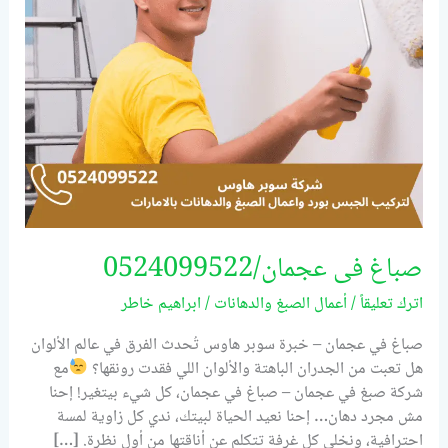
صباغ فى عجمان/0524099522
اترك تعليقاً
/
أعمال الصبغ والدهانات
/
ابراهيم خاطر
صباغ في عجمان – خبرة سوبر هاوس تُحدث الفرق في عالم الألوان
هل تعبت من الجدران الباهتة والألوان اللي فقدت رونقها؟
مع
شركة صبغ في عجمان – صباغ في عجمان، كل شيء بيتغير! إحنا
مش مجرد دهان… إحنا نعيد الحياة لبيتك، ندي كل زاوية لمسة
احترافية، ونخلي كل غرفة تتكلم عن أناقتها من أول نظرة. […]