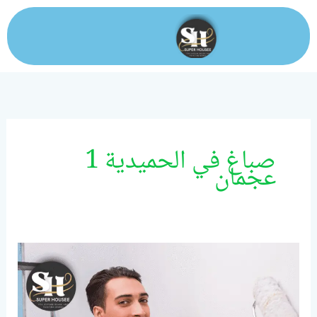
خطي
لى
لمحتوى
صباغ في الحميدية 1
عجمان
صباغ
فى
عجمان/0524099522