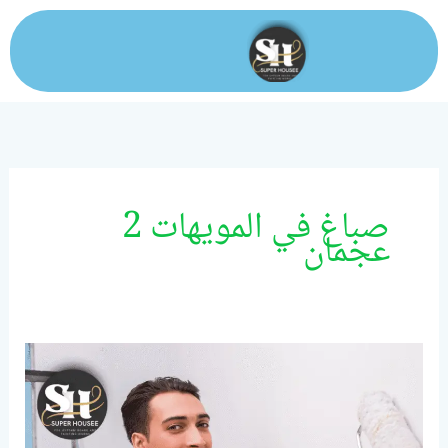
خطي
لى
لمحتوى
صباغ في المويهات 2
عجمان
صباغ
فى
عجمان/0524099522