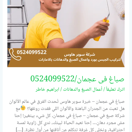
صباغ فى عجمان/0524099522
اترك تعليقاً
/
أعمال الصبغ والدهانات
/
ابراهيم خاطر
صباغ في عجمان – خبرة سوبر هاوس تُحدث الفرق في عالم الألوان
هل تعبت من الجدران الباهتة والألوان اللي فقدت رونقها؟
مع
شركة صبغ في عجمان – صباغ في عجمان، كل شيء بيتغير! إحنا
مش مجرد دهان… إحنا نعيد الحياة لبيتك، ندي كل زاوية لمسة
احترافية، ونخلي كل غرفة تتكلم عن أناقتها من أول نظرة. […]