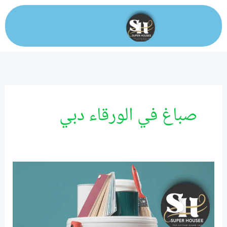
خطي
لى
لمحتوى
صباغ في الورقاء دبي
صباغ
في
دبي
|
0524099522