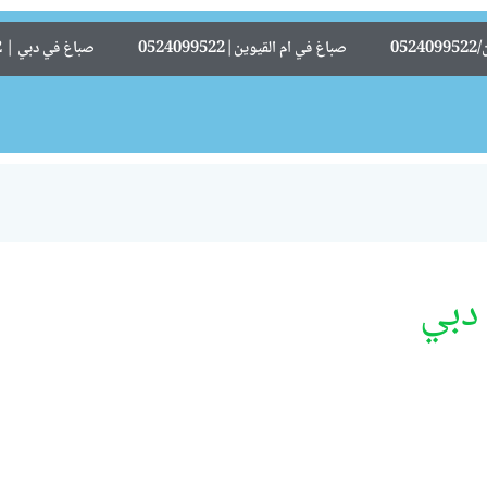
05
صباغ في ام القيوين|0524099522
صباغ في دبي | 0524099522
دبي