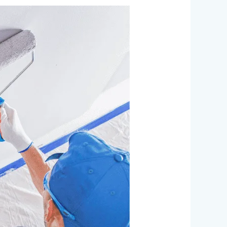
صبغ
ودهانات
دبي/0524099522