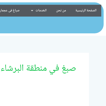
خطي
لى
الصفحة الرئيسية
من نحن
الخدمات
صباغ فى عجمان/24099522
لمحتوى
صبغ في منطقة البرشاء 