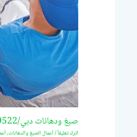
صبغ ودهانات دبي/0524099522
اترك تعليقاً
/
أعمال الصبغ والدهانات
,
أعم