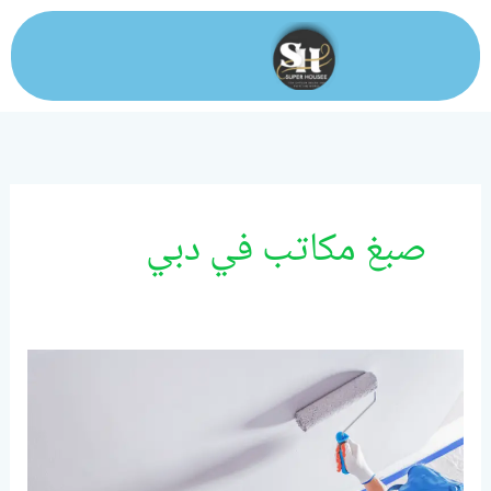
خطي
لى
لمحتوى
صبغ مكاتب في دبي
صبغ
ودهانات
دبي/0524099522