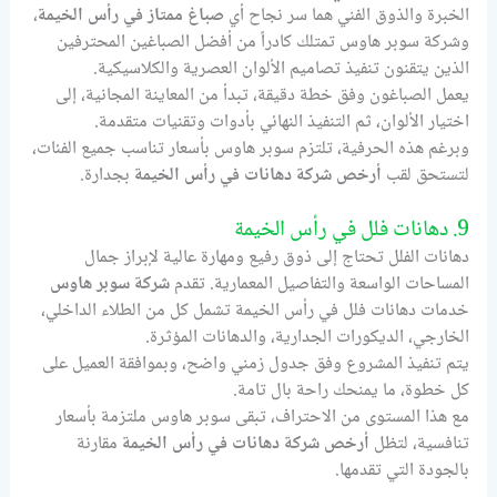
الخبرة والذوق الفني هما سر نجاح أي
صباغ ممتاز في رأس الخيمة
،
وشركة سوبر هاوس تمتلك كادراً من أفضل الصباغين المحترفين
الذين يتقنون تنفيذ تصاميم الألوان العصرية والكلاسيكية.
يعمل الصباغون وفق خطة دقيقة، تبدأ من المعاينة المجانية، إلى
اختيار الألوان، ثم التنفيذ النهائي بأدوات وتقنيات متقدمة.
وبرغم هذه الحرفية، تلتزم سوبر هاوس بأسعار تناسب جميع الفئات،
لتستحق لقب
أرخص شركة دهانات في رأس الخيمة
بجدارة.
9. دهانات فلل في رأس الخيمة
دهانات الفلل تحتاج إلى ذوق رفيع ومهارة عالية لإبراز جمال
المساحات الواسعة والتفاصيل المعمارية. تقدم
شركة سوبر هاوس
خدمات دهانات فلل في رأس الخيمة تشمل كل من الطلاء الداخلي،
الخارجي، الديكورات الجدارية، والدهانات المؤثرة.
يتم تنفيذ المشروع وفق جدول زمني واضح، وبموافقة العميل على
كل خطوة، ما يمنحك راحة بال تامة.
مع هذا المستوى من الاحتراف، تبقى سوبر هاوس ملتزمة بأسعار
تنافسية، لتظل
أرخص شركة دهانات في رأس الخيمة
مقارنة
بالجودة التي تقدمها.