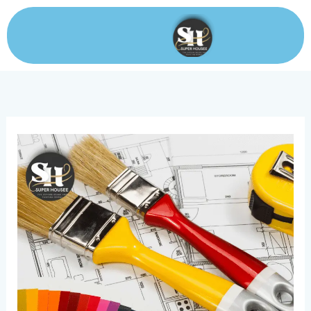
خطي
لى
لمحتوى