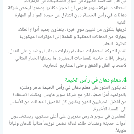
في ظل المنافسة الكبيرة في سوق التشطيبات في الإمارات،
استطاعت
شركة سوبر هاوس
أن تحجز مكانتها بصفتها
أرخص شركة
دهانات في رأس الخيمة
، دون التنازل عن جودة المواد أو المهارة
الفنية.
فريقها يتكوّن من فنيين ذوي خبرة، ينفذون جميع أنواع الطلاء
بمهارة: من الدهانات المطفية واللمّاعة إلى المؤثرات الديكورية
ثلاثية الأبعاد.
تقدم الشركة استشارات مجانية، زيارات ميدانية، وضمان على العمل،
وتوفر باقات خاصة للمساحات الصغيرة، ما يجعلها الخيار المثالي
لأصحاب الفلل والشقق وحتى المشاريع التجارية.
4. معلم دهان في رأس الخيمة
قد يكون العثور على
معلم دهان في رأس الخيمة
ماهر وملتزم
بالمواعيد أمرًا صعبًا، لكن مع شركة سوبر هاوس، يمكنك الاستفادة
من أفضل الحرفيين الذين يتقنون كل تفاصيل الدهانات من الأساس
إلى اللمسة الأخيرة.
المعلمون في سوبر هاوس مدربون على أعلى مستوى، ويستخدمون
أدوات حديثة وتقنيات طلاء فعالة تضمن توزيعاً مثالياً للدهان وثباتاً
طويلاً.