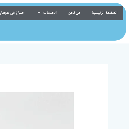
خطي
لى
الصفحة الرئيسية
من نحن
الخدمات
صباغ فى عجمان/24099522
لمحتوى