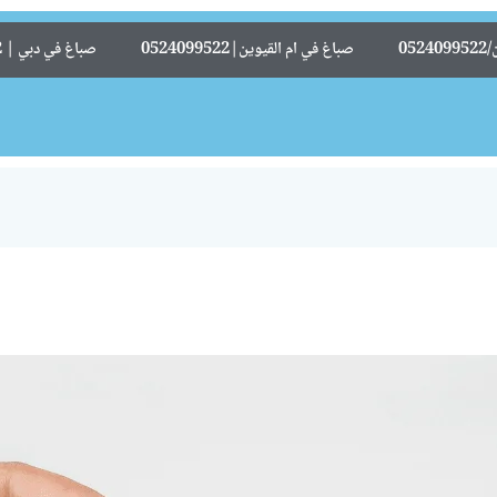
05
صباغ في ام القيوين|0524099522
صباغ في دبي | 0524099522