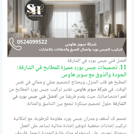
أفضل فني جبس بورد في الشارقة
11. تصميمات جبس بورد مميزة للمطابخ في الشارقة:
الجودة والذوق مع سوبر هاوس
المطبخ هو قلب المنزل، ويحتاج لتصميم عملي وجمالي في نفس
الوقت. في
شركة سوبر هاوس
، نعتبر تركيب جبس بورد المطابخ من
أهم اختصاصاتنا، حيث يقدم فريقنا من
أفضل فني جبس بورد في
الشارقة
حلول تصميم مبتكرة تجمع بين التناسق والمتانة.
نصمم لك أسقف وجدران جبس بورد مقاومة للرطوبة، مع إمكانية
تركيب إضاءات مخفية لتوفير إضاءة مثالية تساعد على العمل
بسهولة. نحرص على استخدام مواد عالية الجودة تتحمل ظروف