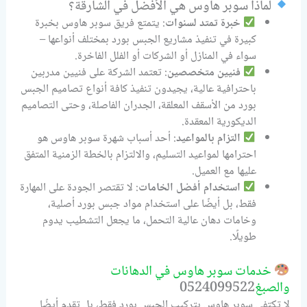
لماذا سوبر هاوس هي الأفضل في الشارقة؟
خبرة تمتد لسنوات
: يتمتع فريق سوبر هاوس بخبرة
كبيرة في تنفيذ مشاريع الجبس بورد بمختلف أنواعها –
سواء في المنازل أو الشركات أو الفلل الفاخرة.
فنيين متخصصين
: تعتمد الشركة على فنيين مدربين
باحترافية عالية، يجيدون تنفيذ كافة أنواع تصاميم الجبس
بورد من الأسقف المعلقة، الجدران الفاصلة، وحتى التصاميم
الديكورية المعقدة.
التزام بالمواعيد
: أحد أسباب شهرة سوبر هاوس هو
احترامها لمواعيد التسليم، والالتزام بالخطة الزمنية المتفق
عليها مع العميل.
استخدام أفضل الخامات
: لا تقتصر الجودة على المهارة
فقط، بل أيضًا على استخدام مواد جبس بورد أصلية،
وخامات دهان عالية التحمل، ما يجعل التشطيب يدوم
طويلًا.
خدمات سوبر هاوس في الدهانات
والصبغ
0524099522
لا تكتفي سوبر هاوس بتركيب الجبس بورد فقط، بل تقدم أيضًا