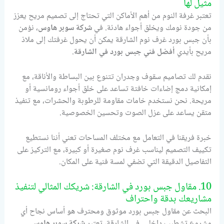
مثيل لها
تعتبر غرفة النوم من أهم الأماكن التي تحتاج إلى تصميم مريح يعزز
من جودة نومك ويخلق أجواء هادئة. في
شركة سوبر هاوس
، نؤمن
بأن جبس بورد غرف نوم الشارقة يمكن أن يحول غرفتك إلى ملاذ
مريح بأيدي
أفضل فني جبس بورد في الشارقة
.
نقدم لك تصاميم سقوف وجدران تتنوع بين البساطة والأناقة، مع
إمكانية دمج إضاءات خافتة تساعد على خلق أجواء رومانسية أو
مريحة. نحن نستخدم خامات مقاومة للرطوبة والحشرات، مع تنفيذ
متقن يساعد على عزل الصوت وتحسين الخصوصية.
خبرة فريقنا في التعامل مع مختلف المساحات تعني أننا نستطيع
تكييف التصميم ليناسب غرف نوم صغيرة أو كبيرة، مع التركيز على
التفاصيل الدقيقة التي تضفي لمسة فنية على المكان.
10. مقاول جبس بورد في الشارقة: شريكك المثالي لتنفيذ
مشاريعك بدقة واحتراف
البحث عن مقاول جبس بورد موثوق ومحترف هو أساس نجاح أي
مشروع تشطيب داخلي. في الشارقة، تعتبر
شركة سوبر هاوس