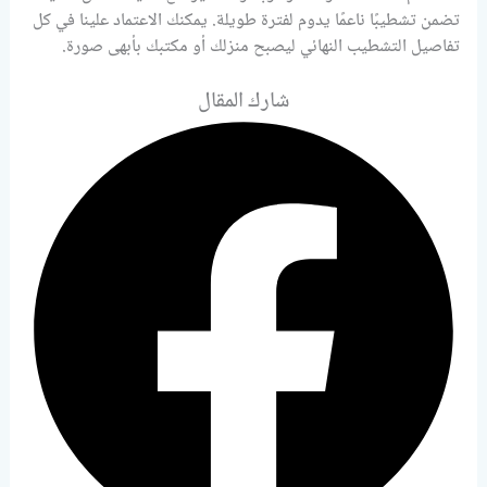
تضمن تشطيبًا ناعمًا يدوم لفترة طويلة. يمكنك الاعتماد علينا في كل
تفاصيل التشطيب النهائي ليصبح منزلك أو مكتبك بأبهى صورة.
شارك المقال