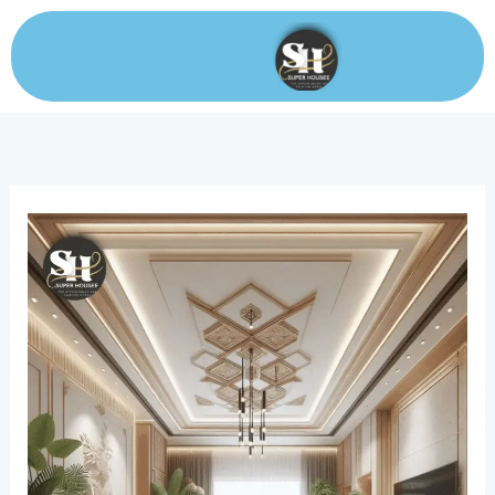
خطي
لى
لمحتوى