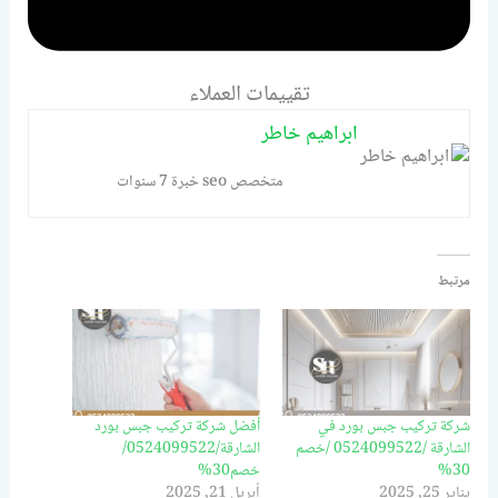
تقييمات العملاء
ابراهيم خاطر
متخصص seo خبرة 7 سنوات
مرتبط
شركة تركيب جبس بورد في
أفضل شركة تركيب جبس بورد
الشارقة /0524099522 /خصم
الشارقة/0524099522/
30%
خصم30%
يناير 25, 2025
أبريل 21, 2025