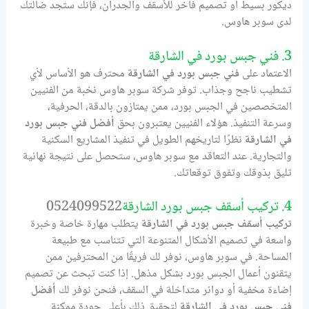
ديكور بسيط أو تصميم فاخر للأسقف والجدران، فإنك ستجد ضالتك
لدى سوبر هاوس.
3. فني جبس بورد في الشارقة
الاعتماد على
فني جبس بورد في الشارقة
محترف هو الأساس لأي
تشطيب ناجح وجذاب. توفر شركة سوبر هاوس نخبة من الفنيين
المتخصصين في الجبس بورد، ممن يمتازون بالدقة، الحرفية،
وسرعة التنفيذ. هؤلاء الفنيين يعتبرون بحق
أفضل فني جبس بورد
في الشارقة
نظرًا لتاريخهم الطويل في تنفيذ المشاريع السكنية
والتجارية. عند التعاقد مع سوبر هاوس، ستحصل على نتيجة نهائية
تليق بذوقك وتفوق توقعاتك.
4. تركيب أسقف جبس بورد الشارقة
0524099522
تركيب أسقف جبس بورد في الشارقة
يتطلب مهارة خاصة وخبرة
واسعة في تصميم الأشكال المتنوعة التي تتناسب مع طبيعة
المساحة. في سوبر هاوس، نوفر لك فريقًا من المحترفين ممن
يتقنون أعمال الجبس بورد بشكل مذهل. إذا كنت تبحث عن تصميم
إضاءة مخفية أو دوائر متداخلة في السقف، فنحن نوفر لك
أفضل
فني جبس بورد في الشارقة
لتحقيق ذلك بأعلى جودة ممكنة.