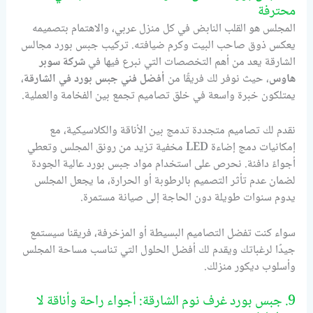
محترفة
المجلس هو القلب النابض في كل منزل عربي، والاهتمام بتصميمه
يعكس ذوق صاحب البيت وكرم ضيافته. تركيب جبس بورد مجالس
الشارقة يعد من أهم التخصصات التي نبرع فيها في
شركة سوبر
هاوس
، حيث نوفر لك فريقًا من
أفضل فني جبس بورد في الشارقة
،
يمتلكون خبرة واسعة في خلق تصاميم تجمع بين الفخامة والعملية.
نقدم لك تصاميم متجددة تدمج بين الأناقة والكلاسيكية، مع
إمكانيات دمج إضاءة LED مخفية تزيد من رونق المجلس وتعطي
أجواءً دافئة. نحرص على استخدام مواد جبس بورد عالية الجودة
لضمان عدم تأثر التصميم بالرطوبة أو الحرارة، ما يجعل المجلس
يدوم سنوات طويلة دون الحاجة إلى صيانة مستمرة.
سواء كنت تفضل التصاميم البسيطة أو المزخرفة، فريقنا سيستمع
جيدًا لرغباتك ويقدم لك أفضل الحلول التي تناسب مساحة المجلس
وأسلوب ديكور منزلك.
9. جبس بورد غرف نوم الشارقة: أجواء راحة وأناقة لا