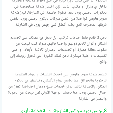
الديكور الداخلي يلعب دورًا كبيرًا في خلق أجواء مريحة وعصرية
داخل أي منزل أو مكتب. لذلك، فإن اختيار شركة متخصصة في
ديكورات الجبس بورد يعد خطوة حاسمة. في الشارقة، تبرز
شركة
سوبر هاوس
كواحدة من أفضل شركات ديكور الجبس بورد، بفضل
فريقها المحترف الذي يضم
أفضل فني جبس بورد في الشارقة
.
نحن لا نقدم فقط خدمات تركيب، بل نعمل مع عملائنا على تصميم
أشكال وألوان تلائم ذوقهم واحتياجاتهم. سواء كنت تبحث عن
سقوف معلقة مميزة، أو تصميمات الجدران ثلاثية الأبعاد، أو حتى
تقسيمات داخلية مبتكرة، نحن نملك الخبرة التي تحول رؤيتك إلى
واقع.
تعتمد شركة سوبر هاوس على أحدث التقنيات والمواد المقاومة
للرطوبة والحرائق، مما يضمن دوام الأشكال وتناسقها مع ديكور
المكان. بالإضافة لذلك، نوفر خدمات صبغ ودهان احترافية تعزز من
جمال الجبس بورد، مما يجعلنا الوجهة الأولى لمن يبحث عن الجودة
والتميز في الشارقة.
8. جبس بورد مجالس الشارجة: لمسة فخامة بأيدي