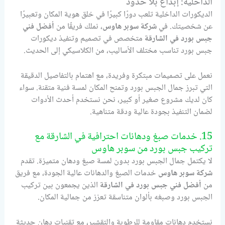
الداخلية: إبداع بلا حدود
الديكورات الداخلية تلعب دورًا كبيرًا في خلق هوية المكان وتعبيرًا
عن شخصيتك. في
شركة سوبر هاوس
، نملك فريقًا من
أفضل فني
جبس بورد في الشارقة
متخصص في تصميم وتنفيذ ديكورات
جبس بورد تناسب مختلف الأساليب، من الكلاسيكي إلى الحديث.
نعمل على تصميمات مبتكرة وفريدة، مع اهتمام بالتفاصيل الدقيقة
التي تبرز جمال الجبس بورد وتمنح المكان لمسة فنية متقنة. سواء
كان لديك مشروع صغير أو كبير، نحن نستخدم أحدث الأدوات
لضمان التنفيذ بجودة عالية ودقة متناهية.
15. خدمات صبغ ودهانات احترافية في الشارقة مع
تركيب جبس بورد من سوبر هاوس
لا يكتمل جمال الجبس بورد بدون لمسة صبغ ودهان متميزة. تقدم
شركة سوبر هاوس
خدمات الصبغ والدهانات عالية الجودة، مع فريق
من
أفضل فني جبس بورد في الشارقة
الذين يجمعون بين تركيب
الجبس بورد وصبغه بألوان متناسقة تعزز من جمالية المكان.
نستخدم دهانات مقاومة للرطوبة والتقشير، مع تقنيات دهان حديثة