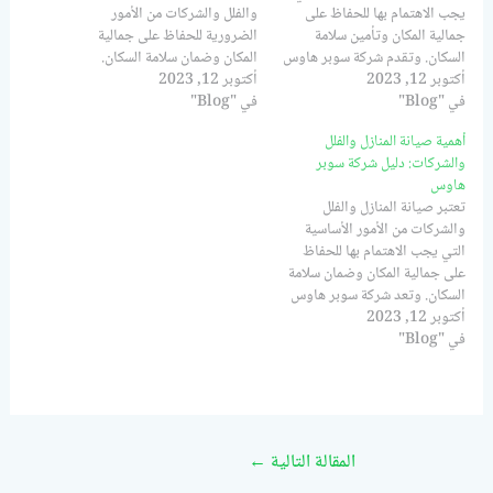
يجب الاهتمام بها للحفاظ على
والفلل والشركات من الأمور
جمالية المكان وتأمين سلامة
الضرورية للحفاظ على جمالية
السكان. وتقدم شركة سوبر هاوس
المكان وضمان سلامة السكان.
أكتوبر 12, 2023
خدمات متخصصة في صيانة
أكتوبر 12, 2023
فعندما يتم الاهتمام بصيانة
في "Blog"
المنازل والفلل والشركات،
في "Blog"
المنازل بشكل منتظم، يتم تجنب
بالإضافة إلى الديكورات الحديثة
حدوث الأعطال والتلفيات التي قد
أهمية صيانة المنازل والفلل
والدهانات والصبغ والكهرباء.تعد
تؤدي إلى تكاليف باهظة للإصلاح.
والشركات: دليل شركة سوبر
صيانة المنازل والفلل والشركات
كما أن الصيانة المنتظمة تساعد
هاوس
ضرورية لعدة أسباب. أولاً، تساعد
في الحفاظ على قيمة العقار
تعتبر صيانة المنازل والفلل
في الحفاظ على قيمة…
وزيادة قدرته…
والشركات من الأمور الأساسية
التي يجب الاهتمام بها للحفاظ
على جمالية المكان وضمان سلامة
السكان. وتعد شركة سوبر هاوس
أكتوبر 12, 2023
الخيار الأمثل لتلبية جميع
في "Blog"
احتياجات صيانة المنازل والفلل
والشركات.تقدم شركة سوبر
هاوس خدمات متنوعة تشمل
صيانة المنازل من الداخل
والخارج، بما في ذلك أعمال
الديكورات الحديثة والدهانات…
المقالة التالية
←