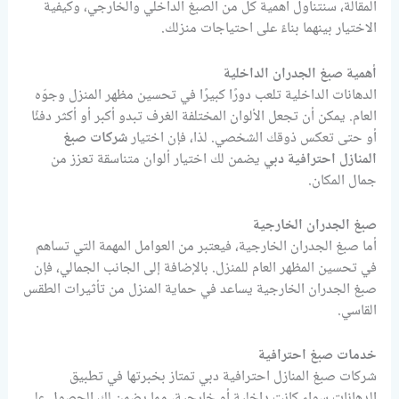
المقالة، سنتناول أهمية كل من الصبغ الداخلي والخارجي، وكيفية
الاختيار بينهما بناءً على احتياجات منزلك.
أهمية صبغ الجدران الداخلية
الدهانات الداخلية تلعب دورًا كبيرًا في تحسين مظهر المنزل وجوّه
العام. يمكن أن تجعل الألوان المختلفة الغرف تبدو أكبر أو أكثر دفئًا
أو حتى تعكس ذوقك الشخصي. لذا، فإن اختيار
شركات صبغ
المنازل احترافية دبي
يضمن لك اختيار ألوان متناسقة تعزز من
جمال المكان.
صبغ الجدران الخارجية
أما صبغ الجدران الخارجية، فيعتبر من العوامل المهمة التي تساهم
في تحسين المظهر العام للمنزل. بالإضافة إلى الجانب الجمالي، فإن
صبغ الجدران الخارجية يساعد في حماية المنزل من تأثيرات الطقس
القاسي.
خدمات صبغ احترافية
شركات صبغ المنازل احترافية دبي تمتاز بخبرتها في تطبيق
الدهانات سواء كانت داخلية أو خارجية، مما يضمن لك الحصول على