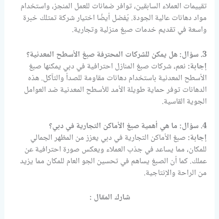
تقييمات العملاء السابقين، توافر ضمانات للعمل المنجز، واستخدام
مواد دهانات عالية الجودة. يُفضل أيضًا اختيار شركة تمتلك خبرة
واسعة في تقديم خدمات صبغ منزلية وتجارية.
3.
سؤال:
هل يمكن للشركات المحترفة صبغ الأسطح المعدنية؟
إجابة:
نعم، شركات صبغ المنازل احترافية في دبي يمكنها صبغ
الأسطح المعدنية باستخدام دهانات مقاومة للصدأ والتآكل. هذه
الدهانات توفر حماية طويلة الأمد للأسطح المعدنية ضد العوامل
الجوية القاسية.
4.
سؤال:
ما هي أهمية صبغ الأماكن التجارية في دبي؟
إجابة:
صبغ الأماكن التجارية في دبي يعزز من المظهر الجمالي
للمكان، مما يساعد في جذب العملاء ويعكس صورة احترافية عن
عملك. كما أن الصبغ يساهم في تحسين الجو العام للمكان مما يزيد
من الراحة والإنتاجية.
شارك المقال :