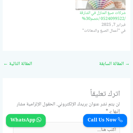
شركات صبغ المنازل في الشارقة
/0524099522 /خصم30%
فبراير 7, 2025
في "أعمال الصبغ والدهانات"
→
المقالة السابقة
المقالة التالية
←
اترك تعليقاً
لن يتم نشر عنوان بريدك الإلكتروني.
الحقول الإلزامية مشار
إليها بـ
*
WhatsApp
Call Us Now
اكتب
هنا...