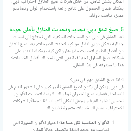
المكان بشكل شامل. من خلال
شركات صبغ المنازل احترافية دبي
،
يمكنك ضمان الحصول على نتائج رائعة باستخدام ألوان وتصاميم
مميزة تناسب ذوقك.
6.
صبغ شقق دبي: تجديد وتحديث المنازل بأعلى جودة
تعد الشقق في دبي من المساحات السكنية التي تحتاج إلى لمسات
جمالية بشكل دوري لتظل مواكبة لأحدث الصيحات. يعد صبغ الشقق
من أفضل الطرق لتحديث مظهرها، ولكن كيف يمكنك العثور على
شركات صبغ المنازل احترافية دبي
التي تقدم لك أفضل الخدمات؟
هذا ما سنعرفه في هذا المقال.
لماذا صبغ الشقق مهم في دبي؟
في دبي، يمكن أن يكون لصبغ الشقق تأثير كبير على الشعور العام في
المساحة. فعملية صبغ الجدران توفر لك الفرصة لتحديث الألوان،
تحسين إضاءة الغرف، وجعل المكان أكثر اتساعًا وجمالًا. الشركات
الاحترافية تقدم لك خدمات متميزة تضمن لك:
الألوان المناسبة لكل مساحة
: اختيار الألوان المميزة التي
تتناسب مع حجم الشقة وتضيف جمالاً للمكان.