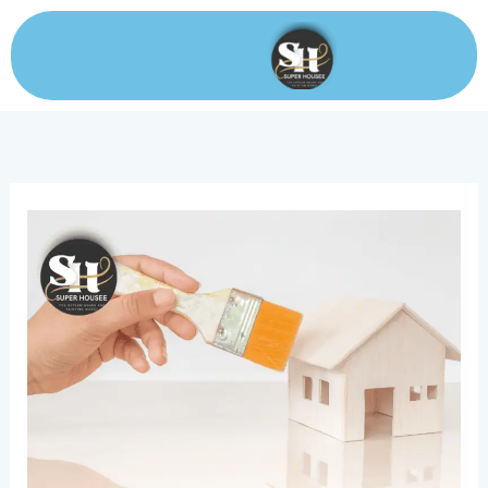
خطي
لى
لمحتوى