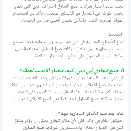
يجب عليك اختيار
شركات صبغ المنازل احترافية دبي
التي تتمتع
بخبرة طويلة في التعامل مع الأسطح المعدنية. تأكد من استخدام
المواد المقاومة للصدأ والتآكل لضمان أقصى قدر من الحماية.
الخلاصة
صبغ الأسطح المعدنية في دبي هو أمر حيوي لحماية هذه الأسطح
وتحسين مظهرها. من خلال
شركات صبغ المنازل احترافية دبي
،
يمكنك ضمان الحصول على نتائج رائعة وطويلة الأمد.
8.
صبغ تجاري في دبي: كيف تختار الأنسب لعملك؟
في دبي، تلعب البيئة التجارية دورًا كبيرًا في جذب العملاء وزيادة
الإنتاجية. صبغ الأماكن التجارية يعد من أبرز الطرق لتحسين المكان
وجعله أكثر جذبًا للعملاء. هذا المقال سيسلط الضوء على كيفية
اختيار
شركات صبغ المنازل احترافية دبي
لصبغ الأماكن التجارية.
لماذا يعد صبغ الأماكن التجارية مهمًا؟
الديكور الخارجي والداخلي لأي مكان تجاري يمكن أن يؤثر بشكل
كبير على انطباع العملاء والمستثمرين.
شركات صبغ المنازل