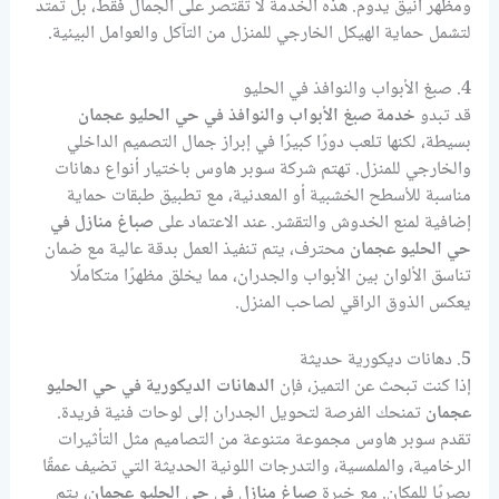
ومظهر أنيق يدوم. هذه الخدمة لا تقتصر على الجمال فقط، بل تمتد
لتشمل حماية الهيكل الخارجي للمنزل من التآكل والعوامل البيئية.
4. صبغ الأبواب والنوافذ في الحليو
قد تبدو
خدمة صبغ الأبواب والنوافذ في حي الحليو عجمان
بسيطة، لكنها تلعب دورًا كبيرًا في إبراز جمال التصميم الداخلي
والخارجي للمنزل. تهتم شركة سوبر هاوس باختيار أنواع دهانات
مناسبة للأسطح الخشبية أو المعدنية، مع تطبيق طبقات حماية
إضافية لمنع الخدوش والتقشر. عند الاعتماد على
صباغ منازل في
حي الحليو عجمان
محترف، يتم تنفيذ العمل بدقة عالية مع ضمان
تناسق الألوان بين الأبواب والجدران، مما يخلق مظهرًا متكاملًا
يعكس الذوق الراقي لصاحب المنزل.
5. دهانات ديكورية حديثة
إذا كنت تبحث عن التميز، فإن
الدهانات الديكورية في حي الحليو
عجمان
تمنحك الفرصة لتحويل الجدران إلى لوحات فنية فريدة.
تقدم سوبر هاوس مجموعة متنوعة من التصاميم مثل التأثيرات
الرخامية، والملمسية، والتدرجات اللونية الحديثة التي تضيف عمقًا
بصريًا للمكان. مع خبرة
صباغ منازل في حي الحليو عجمان
، يتم