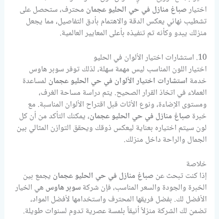
اختيار
صباغ منازل في حي الحليو عجمان
محترف، ستحصل على
تشطيب نهائي يعكس الدقة والاهتمام بأدق التفاصيل، مما يجعل
منزلك يبدو وكأنه تم تنفيذه بأعلى المعايير العالمية.
10. استشارات اختيار الألوان في الحليو
اختيار اللون المناسب ليس مهمة سهلة، لذلك توفر سوبر هاوس
خدمة
استشارات اختيار الألوان في حي الحليو عجمان
لمساعدة
العملاء في اتخاذ القرار الصحيح. يتم دراسة مساحة الغرف،
ومستوى الإضاءة، ونوع الأثاث قبل اقتراح الألوان المناسبة. مع
خبرة
صباغ منازل في حي الحليو عجمان
، يمكنك التأكد من أن كل
لون سيتم اختياره بعناية ليعكس ذوقك ويحقق التوازن المثالي بين
الجمال والراحة داخل منزلك.
خلاصة
إذا كنت تبحث عن
صباغ منازل في حي الحليو عجمان
يجمع بين
الخبرة والجودة والسعر المناسب، فإن شركة
سوبر هاوس
هي الخيار
الأفضل لك. بفضل فريقها المحترف واستخدامها لأفضل المواد،
تضمن لك الشركة منزلاً أنيقاً بلمسة عصرية تدوم لسنوات طويلة.