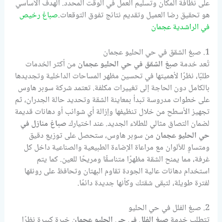
على نظافة المكان وتسليم العمل في الوقت المحدد. الهدف الأساسي
هو تحقيق رضا العميل وتقديم نتائج تفوق التوقعات.
صباغ رخيص
في الراشدية عجمان
1. صبغ الشقق في حي الحليو عجمان
تُعد خدمة
صبغ الشقق في حي الحليو عجمان
من أكثر الخدمات
طلبًا، نظرًا لأهميتها في تحسين مظهر المساحات الداخلية وتجديدها
بالكامل دون الحاجة إلى تغييرات مكلفة. تعتمد شركة سوبر هاوس
على خطوات مدروسة تبدأ بمعاينة الشقة وتحديد حالة الجدران، ثم
تجهيز الأسطح من خلال تنظيفها وإزالة أي شوائب أو دهانات قديمة
لضمان التصاق مثالي للطلاء الجديد. عند اختيارك
صباغ منازل في
حي الحليو عجمان
من سوبر هاوس، ستحصل على توزيع دقيق
ومتساوٍ للألوان مع مراعاة الإضاءة الطبيعية والصناعية داخل كل
غرفة، مما يمنح الشقة مظهرًا متناسقًا ومريحًا للعين. كما يتم
استخدام دهانات عالية الجودة تقاوم البهتان وتحافظ على رونقها
لفترة طويلة، لتبقى شقتك وكأنها جديدة دائمًا.
2. صبغ الفلل في حي الحليو
تتطلب خدمة
صبغ الفلل في حي الحليو عجمان
خبرة كبيرة نظرًا