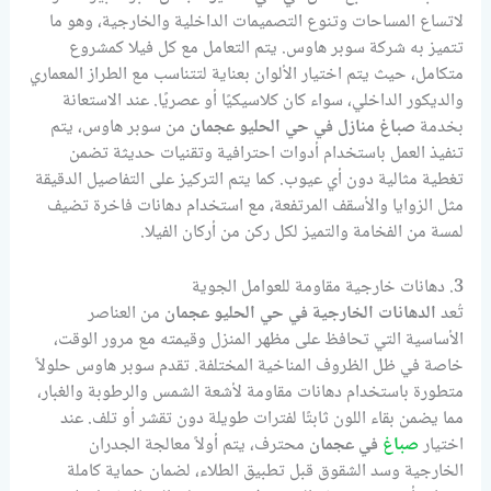
لاتساع المساحات وتنوع التصميمات الداخلية والخارجية، وهو ما
تتميز به شركة سوبر هاوس. يتم التعامل مع كل فيلا كمشروع
متكامل، حيث يتم اختيار الألوان بعناية لتتناسب مع الطراز المعماري
والديكور الداخلي، سواء كان كلاسيكيًا أو عصريًا. عند الاستعانة
بخدمة
صباغ منازل في حي الحليو عجمان
من سوبر هاوس، يتم
تنفيذ العمل باستخدام أدوات احترافية وتقنيات حديثة تضمن
تغطية مثالية دون أي عيوب. كما يتم التركيز على التفاصيل الدقيقة
مثل الزوايا والأسقف المرتفعة، مع استخدام دهانات فاخرة تضيف
لمسة من الفخامة والتميز لكل ركن من أركان الفيلا.
3. دهانات خارجية مقاومة للعوامل الجوية
تُعد
الدهانات الخارجية في حي الحليو عجمان
من العناصر
الأساسية التي تحافظ على مظهر المنزل وقيمته مع مرور الوقت،
خاصة في ظل الظروف المناخية المختلفة. تقدم سوبر هاوس حلولاً
متطورة باستخدام دهانات مقاومة لأشعة الشمس والرطوبة والغبار،
مما يضمن بقاء اللون ثابتًا لفترات طويلة دون تقشر أو تلف. عند
اختيار
صباغ
في عجمان
محترف، يتم أولاً معالجة الجدران
الخارجية وسد الشقوق قبل تطبيق الطلاء، لضمان حماية كاملة