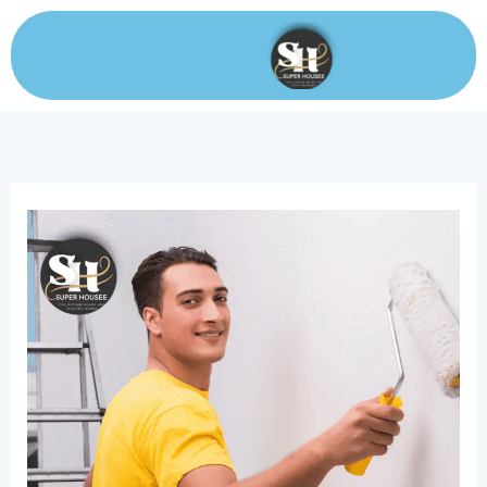
خطي
لى
لمحتوى