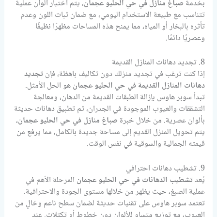
بخدمة
صباغ منازل في حي الحليو عجمان
، يتم اختيار ألوان عملية
تتناسب مع طبيعة الاستخدام اليومي، مع ضمان ثبات اللون وعدم
تأثره بالبخار أو المياه، مما يمنح هذه المساحات مظهرًا نظيفًا
وعصريًا دائمًا.
8. تجديد دهانات المنازل القديمة
إذا كنت ترغب في تجديد منزلك دون تكاليف باهظة، فإن
تجديد
دهانات المنازل القديمة في حي الحليو عجمان
هو الحل الأمثل.
تبدأ سوبر هاوس بإزالة الطبقات القديمة من الدهان، ومعالجة
التشققات والعيوب الموجودة في الجدران، ثم تطبيق دهانات حديثة
بألوان عصرية. من خلال خبرة
صباغ منازل في حي الحليو عجمان
،
يتم تحويل المنزل القديم إلى مساحة جديدة بالكامل، مما يرفع من
قيمته الجمالية والسوقية في نفس الوقت.
9. تشطيب دهانات احترافي
يُعد
تشطيب الدهانات في حي الحليو عجمان
المرحلة الأهم في
عملية الصبغ، حيث يظهر من خلالها مستوى الجودة والاحترافية.
تعتمد سوبر هاوس على تقنيات حديثة لضمان سطح ناعم وخالٍ من
العيوب، مع توزيع متساوٍ للألوان دون خطوط أو تكتلات. عند