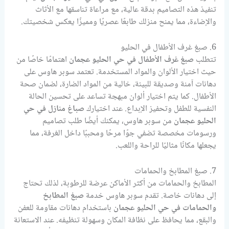
تنفيذ هذه التصاميم بدقة عالية، مع مراعاة تناسقها مع الأثاث
والإضاءة، مما يمنح منزلك طابعًا عصريًا ومميزًا يعكس شخصيتك.
6. صبغ غرف الأطفال في الحليو
تتطلب
صبغ غرف الأطفال في حي الحليو عجمان
اهتمامًا خاصًا من
حيث اختيار الألوان والمواد المستخدمة. تعتمد سوبر هاوس على
دهانات آمنة وصديقة للبيئة، خالية من المواد الضارة، لضمان صحة
الأطفال. كما يتم اختيار ألوان مبهجة تساعد على تحسين الحالة
النفسية للطفل وتحفيز الإبداع. عند اختيارك
صباغ منازل في حي
الحليو عجمان
من سوبر هاوس، يمكنك أيضًا طلب تصاميم
ورسومات مخصصة تضفي جوًا مرحًا ومحببًا داخل الغرفة، مما
يجعلها مكانًا مثاليًا للراحة واللعب.
7. صبغ المطابخ والحمامات
المطابخ والحمامات من أكثر الأماكن عرضة للرطوبة، لذلك تحتاج
إلى دهانات خاصة. تقدم سوبر هاوس خدمة
صبغ المطابخ
والحمامات في حي الحليو عجمان
باستخدام دهانات مقاومة للعفن
والبقع، مما يحافظ على نظافة المكان وسهولة تنظيفه. عند الاستعانة